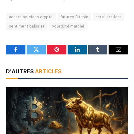
achats baleines crypto
futures Bitcoin
retail traders
sentiment baissier
volatilité marché
Facebook
Twitter
Pinterest
LinkedIn
Tumblr
Email
D'AUTRES
ARTICLES