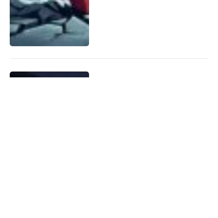
Crypto Crime : Au-Delà
des Hacks, les Attaques
Physiques Explosent
07/08/2026