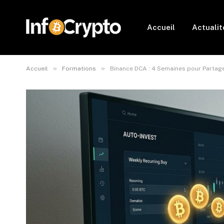
Accueil
Actualit
»
»
Accueil
Formations
Binance DCA : 4 Semaines pour Partage