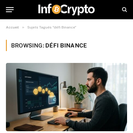
»
Accueil
Sujets Tagués "défi Binance"
BROWSING:
DÉFI BINANCE