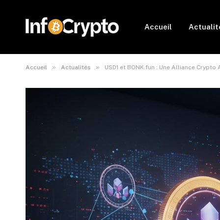
Accueil
Actualit
»
»
Accueil
Actualités
USD1 et BONK.fun : Une Alliance Crypto