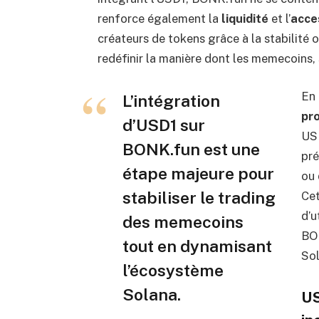
renforce également la
liquidité
et l’
acces
créateurs de tokens grâce à la stabilité 
redéfinir la manière dont les memecoins, 
En
L’intégration
pr
d’USD1 sur
USD
BONK.fun est une
pré
étape majeure pour
ou 
stabiliser le trading
Cet
d’u
des memecoins
BO
tout en dynamisant
Sol
l’écosystème
Solana.
US