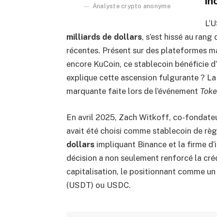
in
Analyste crypto anonyme
L’U
milliards de dollars
, s’est hissé au ran
récentes. Présent sur des plateformes 
encore KuCoin, ce stablecoin bénéficie d
explique cette ascension fulgurante ? La
marquante faite lors de l’événement
Tok
En avril 2025, Zach Witkoff, co-fondateu
avait été choisi comme stablecoin de rè
dollars
impliquant Binance et la firme d
décision a non seulement renforcé la cré
capitalisation, le positionnant comme u
(USDT) ou USDC.