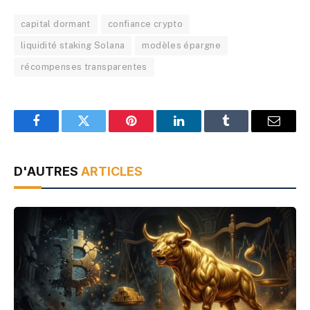
capital dormant
confiance crypto
liquidité staking Solana
modèles épargne
récompenses transparentes
Facebook
Twitter
Pinterest
LinkedIn
Tumblr
Email
D'AUTRES
ARTICLES