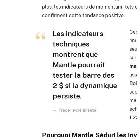
plus, les indicateurs de momentum, tels
confirment cette tendance positive.
Cep
Les indicateurs
éme
techniques
seu
montrent que
sur
Mantle pourrait
ma
tester la barre des
ass
Bol
2 $ si la dynamique
sup
persiste.
mai
éch
Trader expérimenté
1,2
Pourquoi Mantle Séduit les In