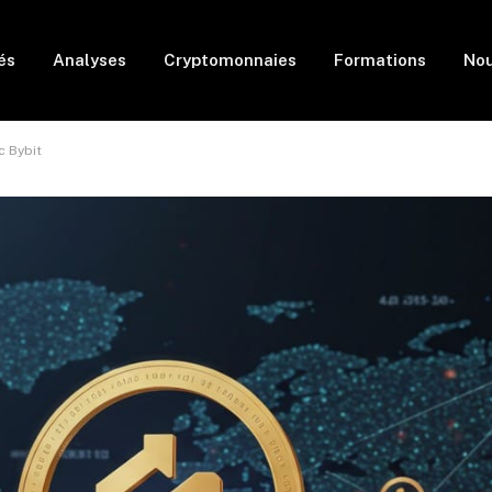
és
Analyses
Cryptomonnaies
Formations
Nou
c Bybit