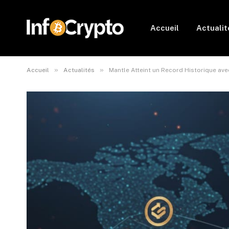
Accueil
Actualit
»
»
Accueil
Actualités
Mantle Atteint un Record Historique ave