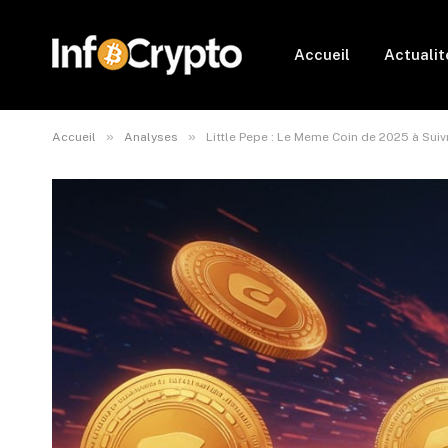
Accueil
Actualit
»
»
Accueil
Analyses
Little Pepe : Le Meme Coin de 2025 à Suiv