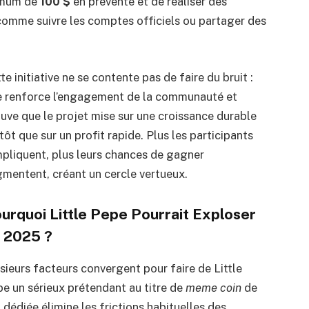
inimum de
100 $
en prévente et de réaliser des
 comme suivre les comptes officiels ou partager des
te initiative ne se contente pas de faire du bruit :
e renforce l’engagement de la communauté et
uve que le projet mise sur une croissance durable
tôt que sur un profit rapide. Plus les participants
mpliquent, plus leurs chances de gagner
mentent, créant un cercle vertueux.
urquoi Little Pepe Pourrait Exploser
 2025 ?
sieurs facteurs convergent pour faire de Little
e un sérieux prétendant au titre de
meme coin
de
 dédiée élimine les frictions habituelles des