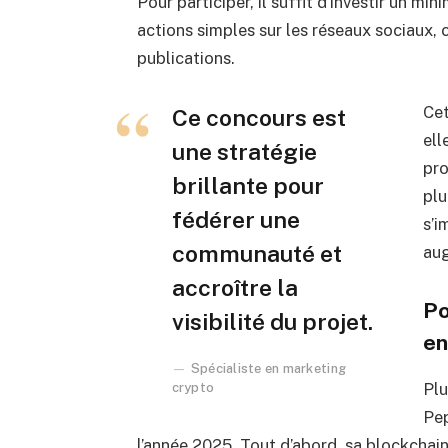
Pour participer, il suffit d’investir un m
actions simples sur les réseaux sociaux,
publications.
Cet
Ce concours est
ell
une stratégie
pro
brillante pour
plu
fédérer une
s’i
communauté et
aug
accroître la
Po
visibilité du projet.
en
Spécialiste en marketing
Plu
crypto
Pep
l’année 2025. Tout d’abord, sa blockchain