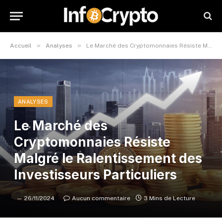
»
»
Accueil
Analyses
Le Marché des Cryptomonnaies Résiste Malgré le Ralentissement des Investisseurs Particuliers
ANALYSES
Le Marché des
Cryptomonnaies Résiste
Malgré le Ralentissement des
Investisseurs Particuliers
26/11/2024
Aucun commentaire
3 Mins de Lecture