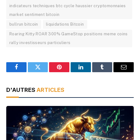
indicateurs techniques btc cycle haussier cryptomonnaies
market sentiment bitcoin
bullrun bitcoin
liquidations Bitcoin
Roaring Kitty ROAR 300% GameStop positions meme coins
rally investisseurs particuliers
Facebook
Twitter
Pinterest
LinkedIn
Tumblr
Email
D'AUTRES
ARTICLES