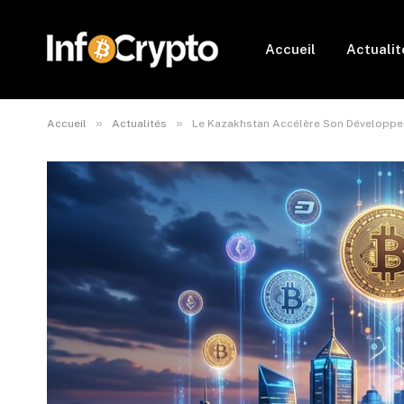
Accueil
Actualit
»
»
Accueil
Actualités
Le Kazakhstan Accélère Son Développ