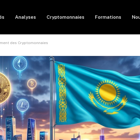
és
Analyses
Cryptomonnaies
Formations
Nou
ement des Cryptomonnaies