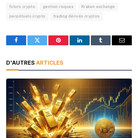
futurs crypto
gestion risques
Kraken exchange
perpétuels crypto
trading dérivés cryptos
Facebook
Twitter
Pinterest
LinkedIn
Tumblr
Email
D'AUTRES
ARTICLES