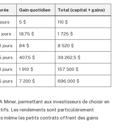
urée
Gain quotidien
Total (capital + gains)
jours
5 $
110 $
 jours
18,75 $
1 725 $
 jours
84 $
8 520 $
 jours
407,5 $
39 262,5 $
 jours
1 910 $
157 300 $
 jours
7 200 $
696 000 $
OTA Miner, permettant aux investisseurs de choisir en
ctifs. Les rendements sont particulièrement
ais même les petits contrats offrent des gains