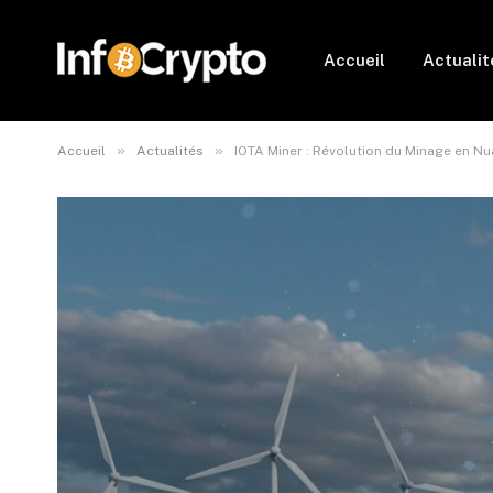
Accueil
Actualit
»
»
Accueil
Actualités
IOTA Miner : Révolution du Minage en N