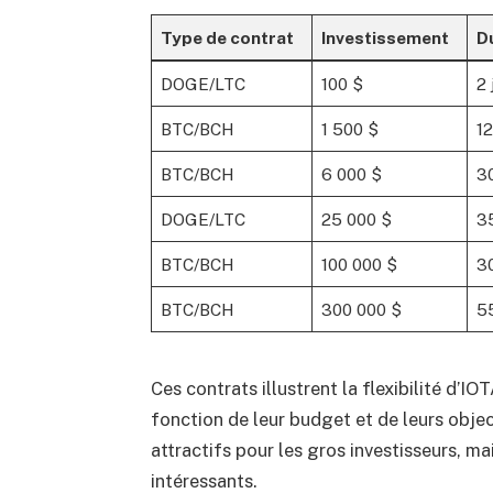
Type de contrat
Investissement
D
DOGE/LTC
100 $
2 
BTC/BCH
1 500 $
12
BTC/BCH
6 000 $
30
DOGE/LTC
25 000 $
35
BTC/BCH
100 000 $
30
BTC/BCH
300 000 $
55
Ces contrats illustrent la flexibilité d’I
fonction de leur budget et de leurs obje
attractifs pour les gros investisseurs, m
intéressants.