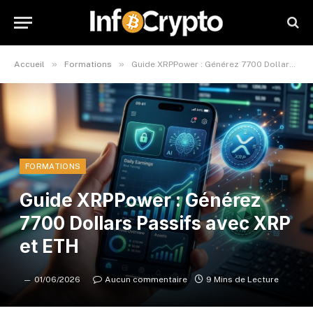
»
»
Accueil
Formations
Guide XRPPower : Générez 7700 Dollars Passifs avec XRP et ETH
FORMATIONS
Guide XRPPower : Générez
7700 Dollars Passifs avec XRP
et ETH
01/06/2026
Aucun commentaire
9 Mins de Lecture