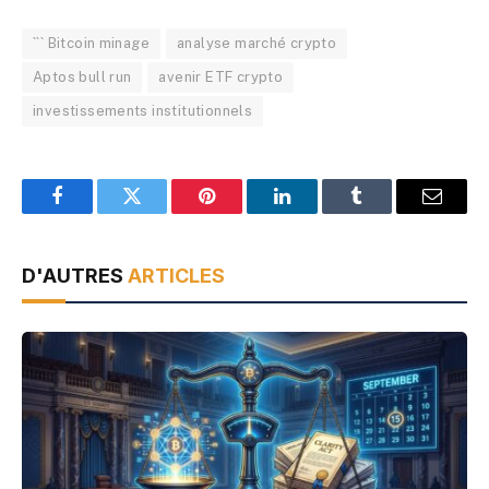
``` Bitcoin minage
analyse marché crypto
Aptos bull run
avenir ETF crypto
investissements institutionnels
Facebook
Twitter
Pinterest
LinkedIn
Tumblr
Email
D'AUTRES
ARTICLES