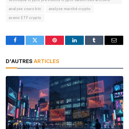
analyse cours btc
analyse marché crypto
avenir ETF crypto
Facebook
Twitter
Pinterest
LinkedIn
Tumblr
Email
D'AUTRES
ARTICLES