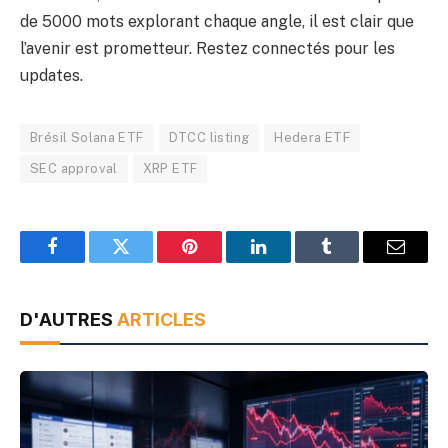
de 5000 mots explorant chaque angle, il est clair que
l’avenir est prometteur. Restez connectés pour les
updates.
Brésil Solana ETF
DTCC listing
Hedera ETF
SEC approval
XRP ETF
Facebook
Twitter
Pinterest
LinkedIn
Tumblr
Email
D'AUTRES
ARTICLES