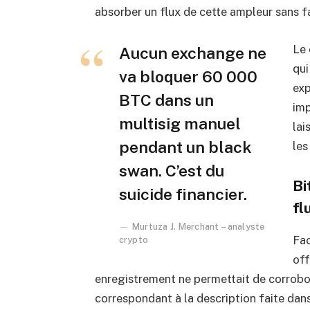
absorber un flux de cette ampleur sans f
Le 
Aucun exchange ne
qui
va bloquer 60 000
exp
BTC dans un
imp
multisig manuel
lai
pendant un black
les
swan. C’est du
Bi
suicide financier.
fl
Murtuza J. Merchant – analyste
Fac
crypto
off
enregistrement ne permettait de corrobor
correspondant à la description faite dans