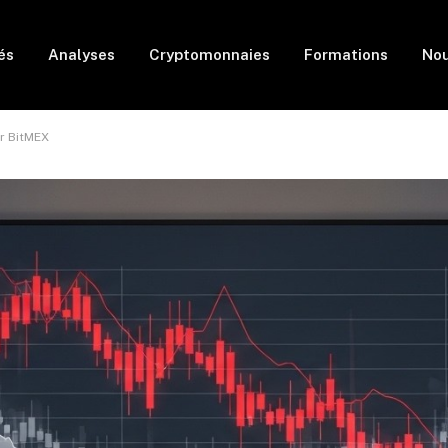
és
Analyses
Cryptomonnaies
Formations
Nou
r BitMEX