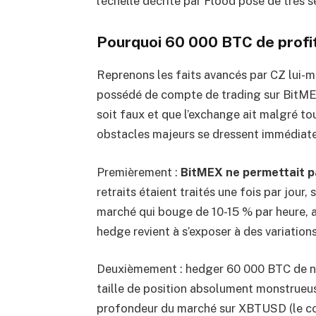
l’échelle décrite par Flood pose de très 
Pourquoi 60 000 BTC de profi
Reprenons les faits avancés par CZ lui-m
possédé de compte de trading sur BitMEX
soit faux et que l’exchange ait malgré tou
obstacles majeurs se dressent immédiat
Premièrement :
BitMEX ne permettait pa
retraits étaient traités une fois par jour
marché qui bouge de 10-15 % par heure, at
hedge revient à s’exposer à des variation
Deuxièmement : hedger 60 000 BTC de not
taille de position absolument monstrueuse
profondeur du marché sur XBTUSD (le cont