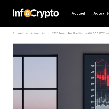
Accueil
Actualit
»
»
Accueil
Actualités
CZ Dément les Profits de 60 000 BTC su