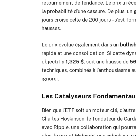
retournement de tendance. Le prix a réc
la probabilité d’une cassure. De plus, un
jours croise celle de 200 jours – s’est fo
hausses.
Le prix évolue également dans un
bullis
rapide et une consolidation. Si cette dyn
objectif à
1,325 $
, soit une hausse de
5
techniques, combinés à l’enthousiasme au
ignorer.
Les Catalyseurs Fondamentau
Bien que l’ETF soit un moteur clé, d’autr
Charles Hoskinson, le fondateur de Card
avec Ripple, une collaboration qui pourrai
plus, le projet
Midnight
, une sidechain ax