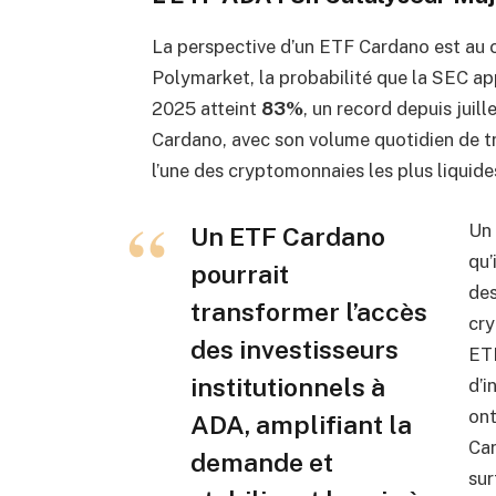
La perspective d’un ETF Cardano est au 
Polymarket, la probabilité que la SEC ap
2025 atteint
83%
, un record depuis juill
Cardano, avec son volume quotidien de 
l’une des cryptomonnaies les plus liquid
Un 
Un ETF Cardano
qu’
pourrait
des
transformer l’accès
cry
des investisseurs
ETF
institutionnels à
d’i
ont
ADA, amplifiant la
Car
demande et
sur