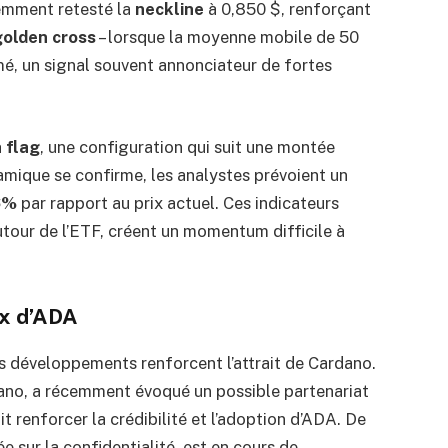
emment retesté la
neckline
à 0,850 $, renforçant
golden cross
– lorsque la moyenne mobile de 50
rmé, un signal souvent annonciateur de fortes
h flag
, une configuration qui suit une montée
amique se confirme, les analystes prévoient un
6%
par rapport au prix actuel. Ces indicateurs
tour de l’ETF, créent un momentum difficile à
x d’ADA
es développements renforcent l’attrait de Cardano.
ano, a récemment évoqué un possible partenariat
t renforcer la crédibilité et l’adoption d’ADA. De
ée sur la confidentialité, est en cours de