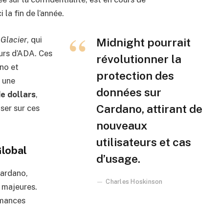
 la fin de l’année.
p
Glacier
, qui
Midnight pourrait
urs d’ADA. Ces
révolutionner la
ano et
protection des
c une
données sur
de dollars
,
Cardano, attirant de
ser sur ces
nouveaux
utilisateurs et cas
lobal
d’usage.
Cardano,
Charles Hoskinson
 majeures.
rmances