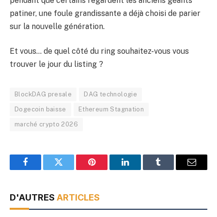
pendant que certains regardent les anciens géants
patiner, une foule grandissante a déjà choisi de parier
sur la nouvelle génération.
Et vous… de quel côté du ring souhaitez-vous vous
trouver le jour du listing ?
BlockDAG presale
DAG technologie
Dogecoin baisse
Ethereum Stagnation
marché crypto 2026
Facebook
Twitter
Pinterest
LinkedIn
Tumblr
Email
D'AUTRES
ARTICLES