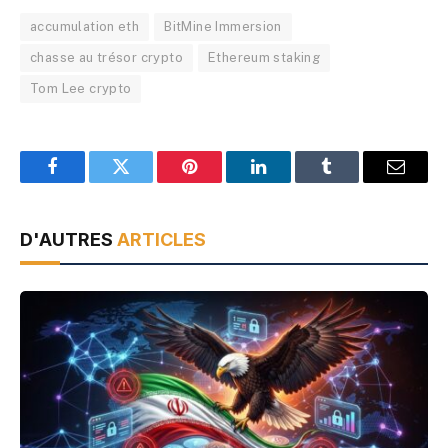
accumulation eth
BitMine Immersion
chasse au trésor crypto
Ethereum staking
Tom Lee crypto
Facebook
Twitter
Pinterest
LinkedIn
Tumblr
Email
D'AUTRES
ARTICLES