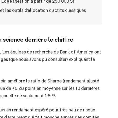
l Edge (gestion à partir de 250 000 $)
t les outils d’allocation d’actifs classiques
science derrière le chiffre
au. Les équipes de recherche de Bank of America ont
ages (que nous avons pu consulter) expliquant la
coin améliore le ratio de Sharpe (rendement ajusté
que de +0,28 point en moyenne sur les 10 dernières
 annuelle de seulement 1,8 %.
us en rendement espéré pour très peu de risque
re d’argument qui fait mouche auprès des comités