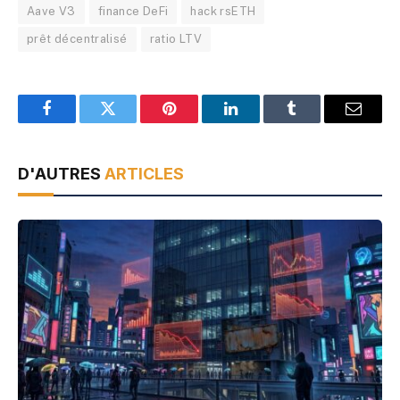
Aave V3
finance DeFi
hack rsETH
prêt décentralisé
ratio LTV
Facebook
Twitter
Pinterest
LinkedIn
Tumblr
Email
D'AUTRES
ARTICLES