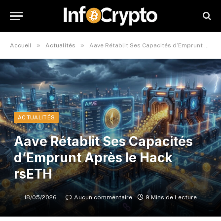
»
»
Accueil
Actualités
Aave Rétablit Ses Capacités d’Emprunt Après le Hack rsETH
ACTUALITÉS
Aave Rétablit Ses Capacités
d’Emprunt Après le Hack
rsETH
18/05/2026
Aucun commentaire
9 Mins de Lecture