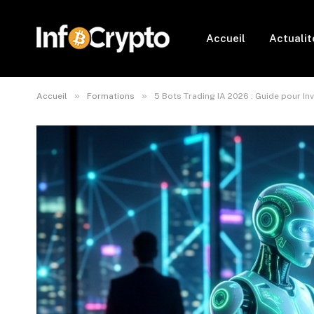
Accueil
Actualit
»
»
Accueil
Formations
5 Bots Trading IA 2026 : Guide pour In