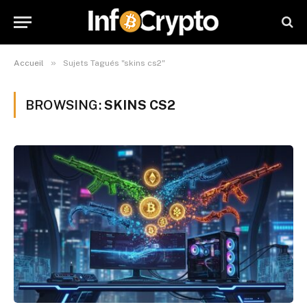
»
Accueil
Sujets Tagués "skins cs2"
BROWSING:
SKINS CS2