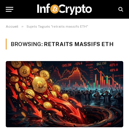
»
Accueil
Sujets Tagués "retraits massifs ETH"
BROWSING:
RETRAITS MASSIFS ETH