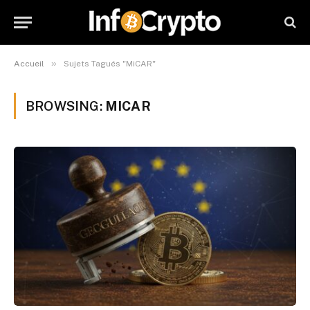
»
Accueil
Sujets Tagués "MiCAR"
BROWSING:
MICAR