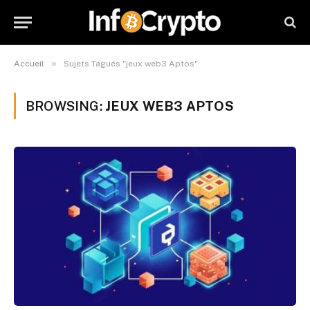
»
Accueil
Sujets Tagués "jeux web3 Aptos"
BROWSING:
JEUX WEB3 APTOS