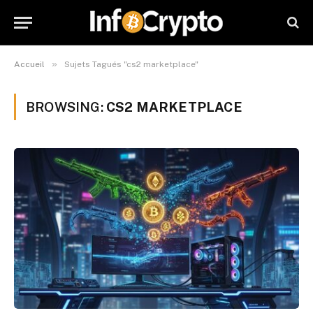
»
Accueil
Sujets Tagués "cs2 marketplace"
BROWSING:
CS2 MARKETPLACE