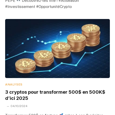
PEPE
Découvrez-les vite ! #Altseason
#Investissement #OpportunitéCrypto
ANALYSES
3 cryptos pour transformer 500$ en 500K$
d’ici 2025
04/10/2024