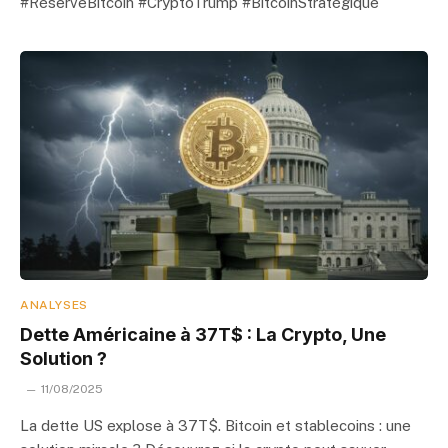
#RéserveBitcoin #CryptoTrump #BitcoinStratégique
ANALYSES
Dette Américaine à 37T$ : La Crypto, Une
Solution ?
11/08/2025
La dette US explose à 37T$. Bitcoin et stablecoins : une