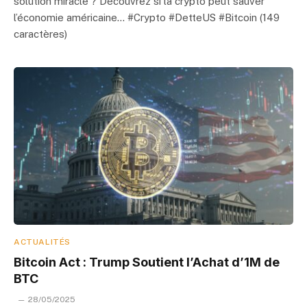
solution miracle ? Découvrez si la crypto peut sauver
l’économie américaine… #Crypto #DetteUS #Bitcoin (149
caractères)
ACTUALITÉS
Bitcoin Act : Trump Soutient l’Achat d’1M de
BTC
28/05/2025