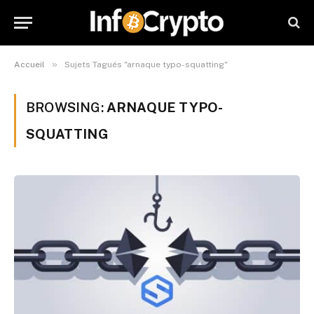
»
Accueil
Sujets Tagués "arnaque typo-squatting"
BROWSING:
ARNAQUE TYPO-
SQUATTING