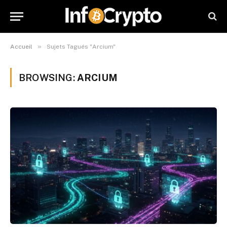
»
Accueil
Sujets Tagués "Arcium"
BROWSING:
ARCIUM