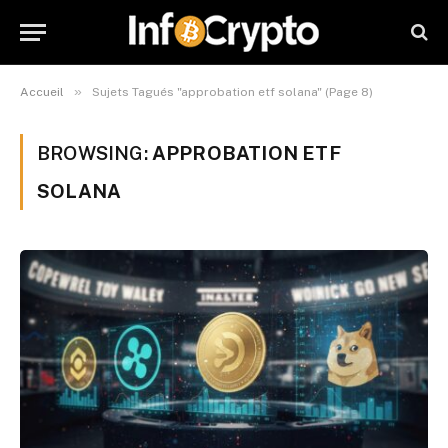
»
Accueil
Sujets Tagués "approbation etf solana" (Page 8)
BROWSING:
APPROBATION ETF
SOLANA