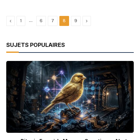
Previous
…
Next
1
6
7
8
9
SUJETS POPULAIRES