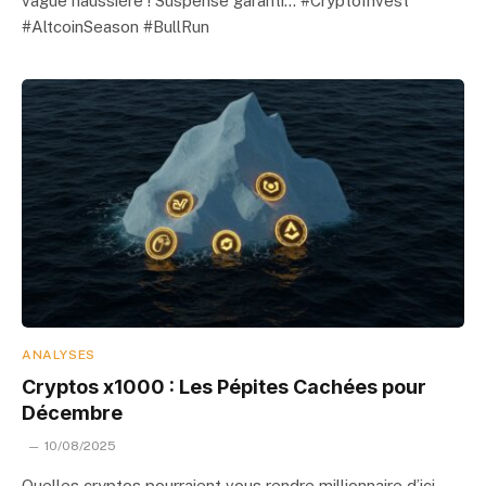
vague haussière ! Suspense garanti… #CryptoInvest
#AltcoinSeason #BullRun
ANALYSES
Cryptos x1000 : Les Pépites Cachées pour
Décembre
10/08/2025
Quelles cryptos pourraient vous rendre millionnaire d’ici