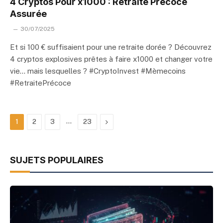
4 Cryptos Pour x1000 : Retraite Précoce
Assurée
30/07/2025
Et si 100 € suffisaient pour une retraite dorée ? Découvrez
4 cryptos explosives prêtes à faire x1000 et changer votre
vie… mais lesquelles ? #CryptoInvest #Mèmecoins
#RetraitePrécoce
…
Next
1
2
3
23
SUJETS POPULAIRES