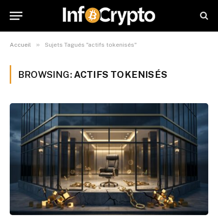
»
Accueil
Sujets Tagués "actifs tokenisés"
BROWSING:
ACTIFS TOKENISÉS