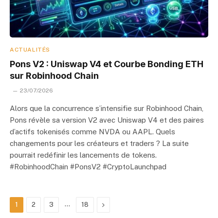
ACTUALITÉS
Pons V2 : Uniswap V4 et Courbe Bonding ETH
sur Robinhood Chain
23/07/2026
Alors que la concurrence s’intensifie sur Robinhood Chain,
Pons révèle sa version V2 avec Uniswap V4 et des paires
d’actifs tokenisés comme NVDA ou AAPL. Quels
changements pour les créateurs et traders ? La suite
pourrait redéfinir les lancements de tokens.
#RobinhoodChain #PonsV2 #CryptoLaunchpad
…
Next
1
2
3
18